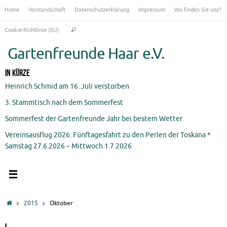
Zum
Home
Vorstandschaft
Datenschutzerklärung
Impressum
Wo finden Sie uns?
Inhalt
Suchen
springen
Cookie-Richtlinie (EU)
Suchen
nach:
Gartenfreunde Haar e.V.
In Kürze
Heinrich Schmid am 16. Juli verstorben
3. Stammtisch nach dem Sommerfest
Sommerfest der Gartenfreunde Jahr bei bestem Wetter
Vereinsausflug 2026: Fünftagesfahrt zu den Perlen der Toskana *
Samstag 27.6.2026 – Mittwoch 1.7.2026
Start
2015
Oktober