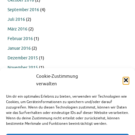
Oktober 2016
(2)
September 2016
(4)
Juli 2016
(2)
März 2016
(2)
Februar 2016
(1)
Januar 2016
(2)
Dezember 2015
(1)
November 2015
(1)
Cookie-Zustimmung
Oktober 2015
(4)
verwalten
September 2015
(4)
Um dir ein optimales Erlebnis zu bieten, verwenden wir Technologien wie
Juli 2015
(2)
Cookies, um Geräteinformationen zu speichern und/oder darauf
Juni 2015
(1)
zuzugreifen. Wenn du diesen Technologien zustimmst, können wir Daten
wie das Surfverhalten oder eindeutige IDs auf dieser Website verarbeiten.
März 2015
(1)
Wenn du deine Zustimmung nicht erteilst oder zurückziehst, können
bestimmte Merkmale und Funktionen beeinträchtigt werden.