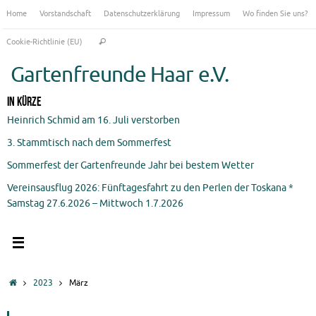
Zum
Home
Vorstandschaft
Datenschutzerklärung
Impressum
Wo finden Sie uns?
Inhalt
Suchen
springen
Cookie-Richtlinie (EU)
Suchen
nach:
Gartenfreunde Haar e.V.
In Kürze
Heinrich Schmid am 16. Juli verstorben
3. Stammtisch nach dem Sommerfest
Sommerfest der Gartenfreunde Jahr bei bestem Wetter
Vereinsausflug 2026: Fünftagesfahrt zu den Perlen der Toskana *
Samstag 27.6.2026 – Mittwoch 1.7.2026
Start
2023
März