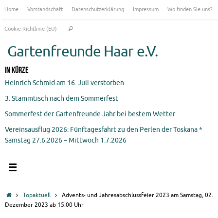
Zum
Home
Vorstandschaft
Datenschutzerklärung
Impressum
Wo finden Sie uns?
Inhalt
Suchen
springen
Cookie-Richtlinie (EU)
Suchen
nach:
Gartenfreunde Haar e.V.
In Kürze
Heinrich Schmid am 16. Juli verstorben
3. Stammtisch nach dem Sommerfest
Sommerfest der Gartenfreunde Jahr bei bestem Wetter
Vereinsausflug 2026: Fünftagesfahrt zu den Perlen der Toskana *
Samstag 27.6.2026 – Mittwoch 1.7.2026
Start
Topaktuell
Advents- und Jahresabschlussfeier 2023 am Samstag, 02.
Dezember 2023 ab 15:00 Uhr