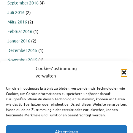
September 2016
(4)
Juli 2016
(2)
März 2016
(2)
Februar 2016
(1)
Januar 2016
(2)
Dezember 2015
(1)
November 2015
(1)
Cookie-Zustimmung
Oktober 2015
(4)
verwalten
September 2015
(4)
Juli 2015
(2)
Um dir ein optimales Erlebnis zu bieten, verwenden wir Technologien wie
Cookies, um Geräteinformationen zu speichern und/oder darauf
Juni 2015
(1)
zuzugreifen. Wenn du diesen Technologien zustimmst, können wir Daten
wie das Surfverhalten oder eindeutige IDs auf dieser Website verarbeiten.
März 2015
(1)
Wenn du deine Zustimmung nicht erteilst oder zurückziehst, können
bestimmte Merkmale und Funktionen beeinträchtigt werden.
Akzeptieren