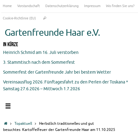
Zum
Home
Vorstandschaft
Datenschutzerklärung
Impressum
Wo finden Sie uns?
Inhalt
Suchen
springen
Cookie-Richtlinie (EU)
Suchen
nach:
Gartenfreunde Haar e.V.
In Kürze
Heinrich Schmid am 16. Juli verstorben
3. Stammtisch nach dem Sommerfest
Sommerfest der Gartenfreunde Jahr bei bestem Wetter
Vereinsausflug 2026: Fünftagesfahrt zu den Perlen der Toskana *
Samstag 27.6.2026 – Mittwoch 1.7.2026
Start
Topaktuell
Herbstlich traditionelles und gut
besuchtes Kartoffelfeuer der Gartenfreunde Haar am 11.10.2025