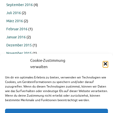
September 2016
(4)
Juli 2016
(2)
März 2016
(2)
Februar 2016
(1)
Januar 2016
(2)
Dezember 2015
(1)
November 2015
(1)
Cookie-Zustimmung
Oktober 2015
(4)
verwalten
September 2015
(4)
Um dir ein optimales Erlebnis zu bieten, verwenden wir Technologien wie
Juli 2015
(2)
Cookies, um Geräteinformationen zu speichern und/oder darauf
Juni 2015
(1)
zuzugreifen. Wenn du diesen Technologien zustimmst, können wir Daten
wie das Surfverhalten oder eindeutige IDs auf dieser Website verarbeiten.
März 2015
(1)
Wenn du deine Zustimmung nicht erteilst oder zurückziehst, können
bestimmte Merkmale und Funktionen beeinträchtigt werden.