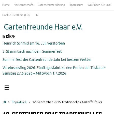
Zum
Home
Vorstandschaft
Datenschutzerklärung
Impressum
Wo finden Sie uns?
Inhalt
Suchen
springen
Cookie-Richtlinie (EU)
Suchen
nach:
Gartenfreunde Haar e.V.
In Kürze
Heinrich Schmid am 16. Juli verstorben
3. Stammtisch nach dem Sommerfest
Sommerfest der Gartenfreunde Jahr bei bestem Wetter
Vereinsausflug 2026: Fünftagesfahrt zu den Perlen der Toskana *
Samstag 27.6.2026 – Mittwoch 1.7.2026
Start
Topaktuell
12. September 2015 Traditionelles Kartoffelfeuer