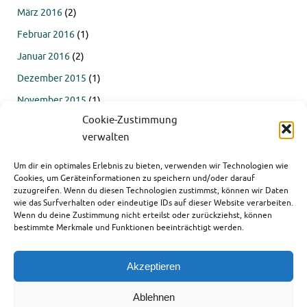
März 2016
(2)
Februar 2016
(1)
Januar 2016
(2)
Dezember 2015
(1)
November 2015
(1)
Cookie-Zustimmung
Oktober 2015
(4)
verwalten
September 2015
(4)
Juli 2015
(2)
Um dir ein optimales Erlebnis zu bieten, verwenden wir Technologien wie
Cookies, um Geräteinformationen zu speichern und/oder darauf
Juni 2015
(1)
zuzugreifen. Wenn du diesen Technologien zustimmst, können wir Daten
wie das Surfverhalten oder eindeutige IDs auf dieser Website verarbeiten.
März 2015
(1)
Wenn du deine Zustimmung nicht erteilst oder zurückziehst, können
bestimmte Merkmale und Funktionen beeinträchtigt werden.
Akzeptieren
Ablehnen
This text can be changed from the Miscellaneous section of the settings page.