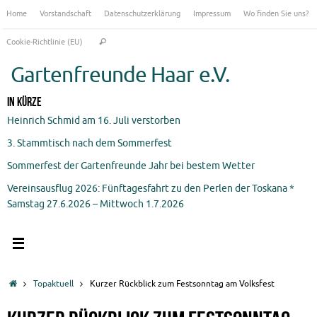
Zum
Home
Vorstandschaft
Datenschutzerklärung
Impressum
Wo finden Sie uns?
Inhalt
Suchen
springen
Cookie-Richtlinie (EU)
Suchen
nach:
Gartenfreunde Haar e.V.
In Kürze
Heinrich Schmid am 16. Juli verstorben
3. Stammtisch nach dem Sommerfest
Sommerfest der Gartenfreunde Jahr bei bestem Wetter
Vereinsausflug 2026: Fünftagesfahrt zu den Perlen der Toskana *
Samstag 27.6.2026 – Mittwoch 1.7.2026
Start
Topaktuell
Kurzer Rückblick zum Festsonntag am Volksfest