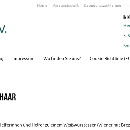
Home
Vorstandschaft
Datenschutzerklärung
I
In 
V.
Hei
3. 
Som
Ver
ng
Impressum
Wo finden Sie uns?
Cookie-Richtlinie (E
der
 Haar
Helferinnen und Helfer zu einem Weißwurstessen/Wiener mit Brez