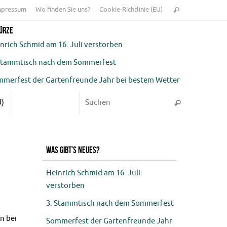
Suchen
mpressum
Wo finden Sie uns?
Cookie-Richtlinie (EU)
Suchen
nach:
Kürze
nrich Schmid am 16. Juli verstorben
Stammtisch nach dem Sommerfest
merfest der Gartenfreunde Jahr bei bestem Wetter
Suchen nach
einsausflug 2026: Fünftagesfahrt zu den Perlen
U)
Suchen
 Toskana * Samstag 27.6.2026 – Mittwoch 1.7.2026
Was gibt’s Neues?
Heinrich Schmid am 16. Juli
verstorben
3. Stammtisch nach dem Sommerfest
n bei
Sommerfest der Gartenfreunde Jahr